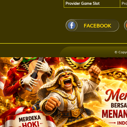
Provider Game Slot
Pr
FACEBOOK
© Copyr