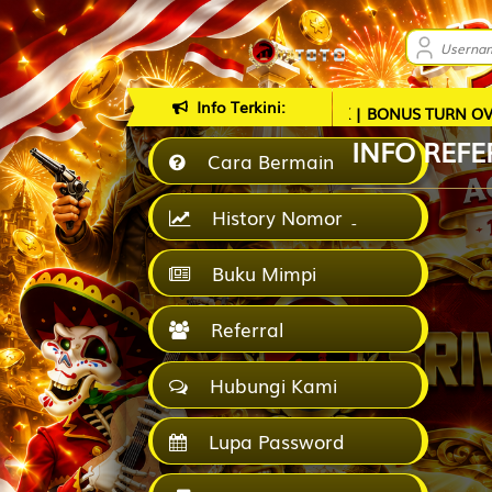
Info Terkini:
NG ONLINE TERBAIK | BONUS TURN OVER (TO) 0.5% |BONUS DEP
INFO REFE
Cara Bermain
History Nomor
-
Buku Mimpi
Referral
Hubungi Kami
Lupa Password