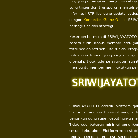
play yang diterapkan menjamin setiap
yang tinggi dan transparan menjadi
informasi RTP live yang update seti
dengan
Komunitas Game Online
SRIWI
berbagi tips dan strategi.
Keseruan bermain di SRIWIJAYATOTO 
secara rutin. Bonus member baru ya
total hadiah ratusan juta rupiah. P
batas dari teman yang diajak berga
dipenuhi, tidak ada persyaratan ru
membantu member meningkatkan pelu
SRIWIJAYATO
SRIWIJAYATOTO adalah platform ga
Sistem keamanan finansial yang ket
penarikan dana super cepat hanya mem
Tidak ada batasan minimal penarik
sesuai kebutuhan. Platform yang sta
teknis. Dengan reputasi sebagai
S