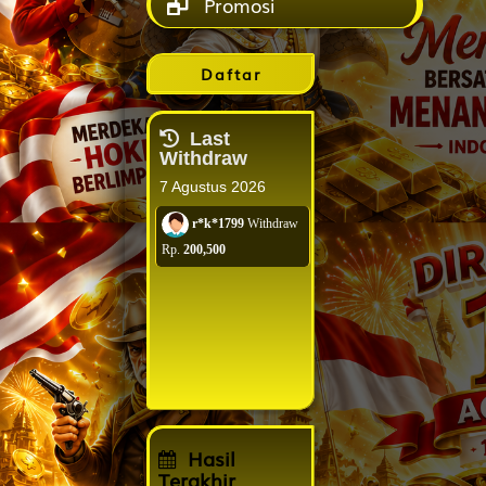
Promosi
Daftar
Hasil
Terakhir